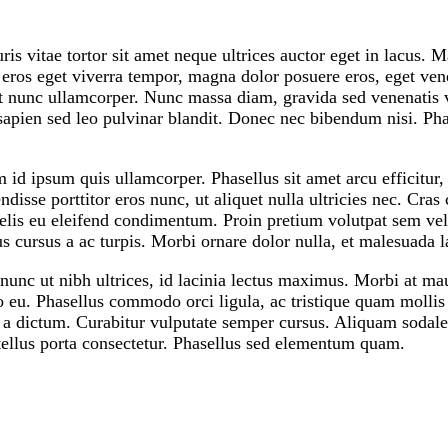
is vitae tortor sit amet neque ultrices auctor eget in lacus. M
 eros eget viverra tempor, magna dolor posuere eros, eget ven
t nunc ullamcorper. Nunc massa diam, gravida sed venenatis ve
sapien sed leo pulvinar blandit. Donec nec bibendum nisi. Pha
 id ipsum quis ullamcorper. Phasellus sit amet arcu efficitur,
disse porttitor eros nunc, ut aliquet nulla ultricies nec. Cras
 felis eu eleifend condimentum. Proin pretium volutpat sem vel 
cus cursus a ac turpis. Morbi ornare dolor nulla, et malesuada
nunc ut nibh ultrices, id lacinia lectus maximus. Morbi at mau
eu. Phasellus commodo orci ligula, ac tristique quam mollis v
a dictum. Curabitur vulputate semper cursus. Aliquam sodales l
 tellus porta consectetur. Phasellus sed elementum quam.