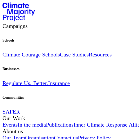
Campaigns
Schools
Climate Courage Schools
Case Studies
Resources
Businesses
Regulate Us. Better.
Insurance
Communities
SAFER
Our Work
Events
In the media
Publications
Inner Climate Response Alli
About us
Our Team
Organisation
Contact us
Privacy Policy