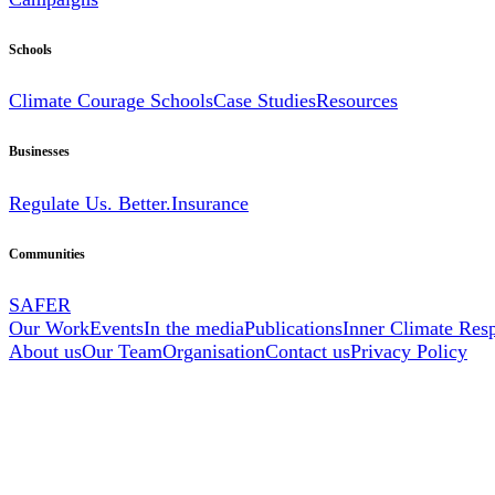
Schools
Climate Courage Schools
Case Studies
Resources
Businesses
Regulate Us. Better.
Insurance
Communities
SAFER
Our Work
Events
In the media
Publications
Inner Climate Res
About us
Our Team
Organisation
Contact us
Privacy Policy