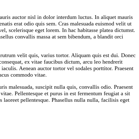
auris auctor nisl in dolor interdum luctus. In aliquet mauris
enatis erat odio quis sem. Cras malesuada euismod velit ut
l, scelerisque eget lorem. In hac habitasse platea dictumst.
sellus convallis massa at sem bibendum, a blandit orci
 rutrum velit quis, varius tortor. Aliquam quis est dui. Donec
 consequat, ex vitae faucibus dictum, arcu leo hendrerit
iaculis. Aenean auctor tortor vel sodales porttitor. Praesent
 lacus commodo vitae.
ris malesuada, suscipit nulla quis, convallis odio. Praesent
itae. Pellentesque et purus in est fermentum feugiat a sit
aoreet pellentesque. Phasellus nulla nulla, facilisis eget