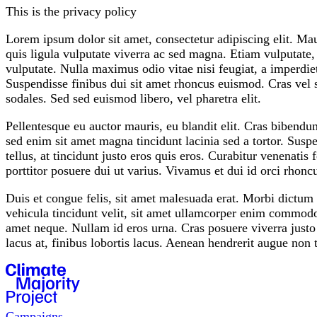
This is the privacy policy
Lorem ipsum dolor sit amet, consectetur adipiscing elit. Maur
quis ligula vulputate viverra ac sed magna. Etiam vulputate,
vulputate. Nulla maximus odio vitae nisi feugiat, a imperdie
Suspendisse finibus dui sit amet rhoncus euismod. Cras vel 
sodales. Sed sed euismod libero, vel pharetra elit.
Pellentesque eu auctor mauris, eu blandit elit. Cras bibendum
sed enim sit amet magna tincidunt lacinia sed a tortor. Suspen
tellus, at tincidunt justo eros quis eros. Curabitur venenatis
porttitor posuere dui ut varius. Vivamus et dui id orci rhon
Duis et congue felis, sit amet malesuada erat. Morbi dictum 
vehicula tincidunt velit, sit amet ullamcorper enim commodo 
amet neque. Nullam id eros urna. Cras posuere viverra justo 
lacus at, finibus lobortis lacus. Aenean hendrerit augue non
Campaigns